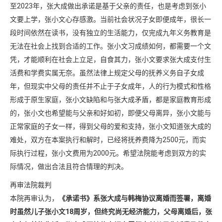
至2023年，张大成做出承诺是基于父亲的责任，也是考虑到张小
文要上学，张小文心存感激。当前社会状况子女即便成年，很长一
段时间依然在读书，没有独立的生活能力，仅完成九年义务教育是
无法在社会上找到合适的工作。张小文习成绩如何，都需要一个文
凭，才能顺利在社会上立足，自食其力，张小文要求张大成支付生
活费和学费实属无奈。虽然法律上规定父母的抚养义务自子女成
年，但现实中父母的责任并不止于子女成年，人的行为模式和性格
形成于原生家庭，张小文缺陷和与张大成矛盾，都是家庭教育形成
的，张小文也希望能与父亲和好如初，即便父母离异，张小文能与
正常家庭的子女一样，得到父母的爱和支持，张小文知道张大成的
难处，双方在本案执行和解时，已经将抚养费降为2500元，而实
际执行过程，张小文费用为2000元。希望法院能考虑到双方的实
际情况，做出合法且符合情理的判决。
再审法院裁判
本院再审认为，
《承诺书》系张大成与韩梅协议离婚而签署，离婚
时虽然儿子张小文18周岁，但终究尚无经济能力，父母离婚后，张