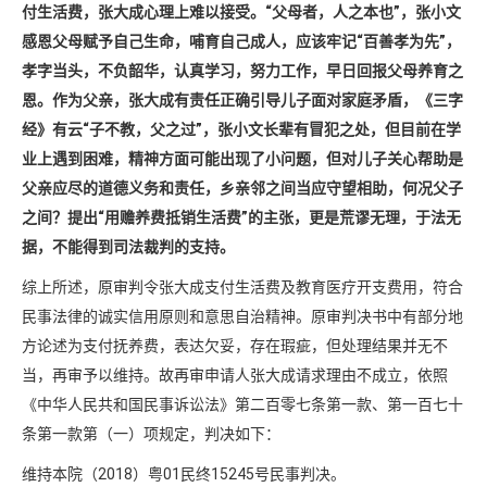
付生活费，张大成心理上难以接受。“父母者，人之本也”，张小文
感恩父母赋予自己生命，哺育自己成人，应该牢记“百善孝为先”，
孝字当头，不负韶华，认真学习，努力工作，早日回报父母养育之
恩。作为父亲，张大成有责任正确引导儿子面对家庭矛盾，《三字
经》有云“子不教，父之过”，张小文长辈有冒犯之处，但目前在学
业上遇到困难，精神方面可能出现了小问题，但对儿子关心帮助是
父亲应尽的道德义务和责任，乡亲邻之间当应守望相助，何况父子
之间？
提出“用赡养费抵销生活费”的主张，更是荒谬无理，于法无
据，不能得到司法裁判的支持。
综上所述，原审判令张大成支付生活费及教育医疗开支费用，符合
民事法律的诚实信用原则和意思自治精神。原审判决书中有部分地
方论述为支付抚养费，表达欠妥，存在瑕疵，但处理结果并无不
当，再审予以维持。故再审申请人张大成请求理由不成立，依照
《中华人民共和国民事诉讼法》第二百零七条第一款、第一百七十
条第一款第（一）项规定，判决如下：
维持本院（2018）粤01民终15245号民事判决。