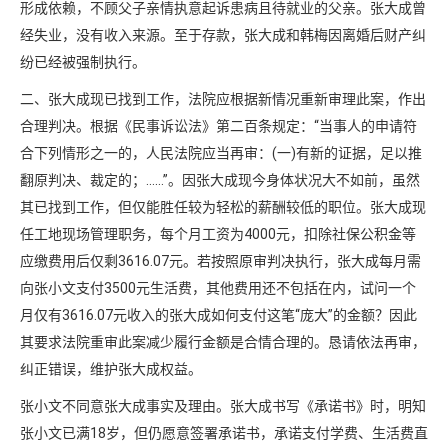
形成依赖，不顾父子亲情执意起诉患病且待就业的父亲。张大成曾
经失业，没有收入来源。至于存款，张大成和韩梅因离婚后财产纠
纷已经被强制执行。
二、张大成现已找到工作，法院应根据新情况重新审理此案，作出
合理判决。根据《民事诉讼法》第二百条规定：“当事人的申请符
合下列情形之一的，人民法院应当再审：(一)有新的证据，足以推
翻原判决、裁定的；……”。因张大成现今身体状况大不如前，虽然
其已找到工作，但仅能胜任较为轻松的薪酬较低的职位。张大成现
任工地现场管理职务，每个月工资为4000元，扣除社保公积金等
应缴费用后仅剩3616.07元。若按照原审判决执行，张大成每月需
向张小文支付3500元生活费，其他费用还不包括在内，试问一个
月仅有3616.07元收入的张大成如何支付这笔“庞大”的金额？因此
其要求法院重审此案减少履行金额是合情合理的。恳请依法再审，
纠正错误，维护张大成权益。
张小文不同意张大成事实及理由。张大成书写《承诺书》时，明知
张小文已满18岁，但仍愿意签署承诺书，承诺支付学费、生活费直