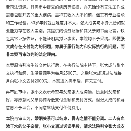
费司法资源。其再审中提交的病历等证据，亦无确诊有无法工作或
需要巨额开支的重大疾病。虽称其收入大不如前，但其有专业技能
和工作经验，50岁年龄就业难度并不大，张大成实与本身具备的就
业能力存在较大差别，其提供的债务证据和其父亲的书面证言，缺
乏其它证据佐证，不能证明其拟证事实，本院均不予采纳。
即便张
大成存在支付能力的问题，亦属于履行能力和实际执行的问题，而
非本案再审改判的法定理由。
本案原审判决生效交付执行后，在执行法院主持下，张大成与张小
文执行和解，生活费调整为每月2500元，之后张大成通过法院每
月向张小文支付2000元，本案进入再审后，再无支付。
再审庭审中，张小文表示希望与父亲张大成沟通，愿意同父亲和
好，亦愿意同父亲协商降低支付金额和支付方式，但张大成的和解
意愿不予理会，不同意继续支付任何费用。
本院再审认为，
婚姻关系可以结束，骨肉之情不能分离。二人有血
浓于水的父子亲情，张小文通过诉讼手段，请求法院判令张大成支