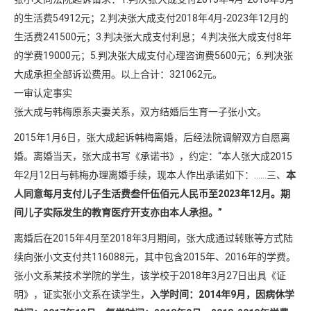
的生活费54912元；2.判决张大成支付2018年4月-2023年12月的
生活费241500元；3.判决张大成支付利息；4.判决张大成支付8年
的学费19000元；5.判决张大成支付心理咨询费5600元；6.判决张
大成承担全部诉讼费用。以上合计：321062元。
一审认定事实
张大成与韩梅原系夫妻关系，双方结婚后生育一子张小文。
2015年1月6日，张大成起诉韩梅离婚，后经法院调解双方自愿离
婚。离婚当天，张大成书写《承诺书》，约定：“本人张大成2015
年2月12日与韩梅办理离婚手续，现本人作出承诺如下：……三、
本
人同意每月支付儿子生活费叁仟伍佰元人民币至2023年12月。期
间儿子实际发生的教育医疗开支亦由本人承担。”
离婚后在2015年4月至2018年3月期间，张大成通过转账等方式陆
续向张小文支付共116088元，其中包含2015年、2016年的学费。
张小文系某技术学院的学生，该学校于2018年3月27日出具《证
明》，证实张小文系在读学生，
入学时间：2014年9月，因病休学