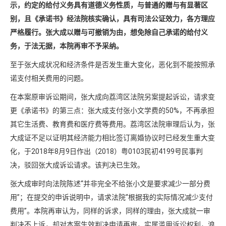
示，约定的给付义务具有道德义务性质，与普通的赠与有显著区
别，且《承诺书》经法院核实确认，具有司法公证效力，各方理应
严格履行。张大成以赠与可撤销为由，想免除自己承诺的给付义
务，于法无据，本院再审不予采纳。
至于张大成状况和经济条件是否发生重大变化，恶化到不能按照承
诺支付相关费用的问题。
在本案原审诉讼期间，张大成向荔湾区法院另案提起诉讼，请求变
更《承诺书》的第三点：张大成支付张小文学费的50%，不再承担
其它生活费、教育费和医疗费等费用。荔湾区法院审理后认为，张
大成证不足以证明其经济能力相比签订离婚协议时已经发生重大变
化，于2018年8月9日作出（2018）粤0103民初4199号民事判
决，驳回张大成诉讼请求。该判决已生效。
张大成审时向法院陈述“并非完全不给张小文是要求减少一部分费
用”；在提交的申诉说明中，请求法院“根据我的实际情况减少支付
费用”。本院再审认为，同样的诉求，同样的理由，张大成就一审
判决不上诉，却对本案生效判决申请再审，实属滥用诉讼权利，浪