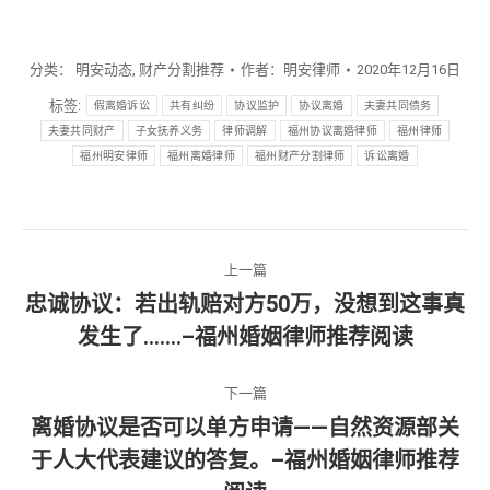
分类：
明安动态
,
财产分割推荐
作者：
明安律师
2020年12月16日
标签:
假离婚诉讼
共有纠纷
协议监护
协议离婚
夫妻共同债务
夫妻共同财产
子女抚养义务
律师调解
福州协议离婚律师
福州律师
福州明安律师
福州离婚律师
福州财产分割律师
诉讼离婚
文
上一篇
章
忠诚协议：若出轨赔对方50万，没想到这事真
上
发生了…….–福州婚姻律师推荐阅读
导
一
篇
航
下一篇
文
离婚协议是否可以单方申请——自然资源部关
章：
于人大代表建议的答复。–福州婚姻律师推荐
下
一