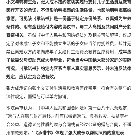
小文与韩梅生活，张大成不按约定切实履行支付儿子生活费及教育
医疗开支的承诺，不但影响韩梅熙的生活质量，也影响到韩梅离婚
意愿，可见该《承诺书》是一份基于特定身份关系、以离婚为生效
条件的、附有金钱给付内容的协议书，与二人离婚及共同财产分割
紧密相关
。虽然《中华人民共和国婚姻法》及相关司法解释，仅规
定了对未成年子女和不能独立生活的子女应当给付抚养费，却并无
禁止离婚双方约定向成年子女给付生活费及教育医疗费用，
成年孩
子依靠父母资助完成大学毕业，符合当今中国绝大部分家庭的实际
情况。《承诺书》约定内容系当事人真实意思表示，并未违反法律
规定，应认定为合法有效。
张大成承诺向张小文支付生活费和教育医疗费用，符合有关赠与的
法律规定，而赠与可以单方撤销。
本院再审认为，《中华人民共和国合同法》第一百八十六条规定：
“赠与人在赠与财产转移之前可以撤销赠与。具有救灾、扶贫等社
会公益、道德义务性质的赠与合同或者经过公证的赠与合同，不适
用前款规定。”
《承诺书》体现了张大成予以帮助照顾的意思表