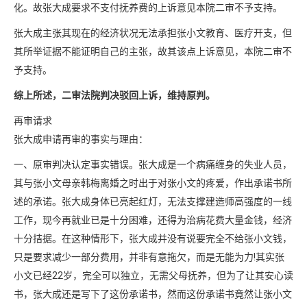
化。故张大成要求不支付抚养费的上诉意见本院二审不予支持。
张大成主张其现在的经济状况无法承担张小文教育、医疗开支，但
其所举证据不能证明自己的主张，故其该点上诉意见，本院二审不
予支持。
综上所述，二审法院判决驳回上诉，维持原判。
再审请求
张大成申请再审的事实与理由：
一、原审判决认定事实错误。张大成是一个病痛缠身的失业人员，
其与张小文母亲韩梅离婚之时出于对张小文的疼爱，作出承诺书所
述的承诺。张大成身体已亮起红灯，无法支撑建造师高强度的一线
工作，现今再就业已是十分困难，还得为治病花费大量金钱，经济
十分拮据。在这种情形下，张大成并没有说要完全不给张小文钱，
只是要求减少一部分费用，并非有意拖欠，而是无能为力!其实张
小文已经22岁，完全可以独立，无需父母抚养，但为了让其安心读
书，张大成还是写下了这份承诺书，然而这份承诺书竟然让张小文