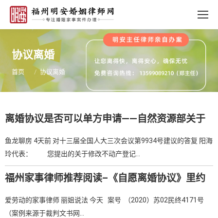
协议离婚
您的位置：
首页
协议离婚
离婚协议是否可以单方申请——自然资源部关于
人大代表建议的答复。–福州婚姻律师推荐阅读
鱼龙聊房 4天前 对十三届全国人大三次会议第9934号建议的答复 阳海
玲代表： 您提出的关于修改不动产登记…
福州家事律师推荐阅读–《自愿离婚协议》里约
定的放弃公司股权，法院说既非无条件放弃也非
爱劳动的家事律师 丽姐说法 今天 案号 （2020）苏02民终4171号
股权转让
（案例来源于裁判文书网…