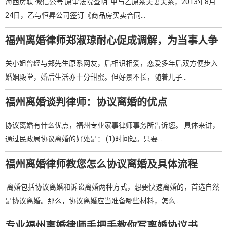
海西房联 微信公号 原审法院查明 甲与乙原系夫妻关系，2013年8月
24日，乙与恒昇公司签订《商品房买卖合同…
福州离婚律师郑淑琼耐心促成调解，为当事人争
取两百万离婚财产分割款
关小姐曾经与郑先生原系网友，后相识相爱，恋爱多年后双方便步入
婚姻殿堂，婚后生活亦十分甜蜜。但好景不长，随着儿子…
福州离婚谈判律师：协议离婚的优点
协议离婚有什么优点，福州专业家事律师事务所告诉您。 具体来讲，
通过民政局协议离婚的好处是： (1)时间短。只要…
福州离婚律师教您怎么协议离婚及具体流程
离婚包括协议离婚和诉讼离婚两种方式，想要快速离婚的，首选自然
是协议离婚。那么，协议离婚应当准备哪些材料，怎么…
专业福州离婚律师手把手教你写离婚协议书