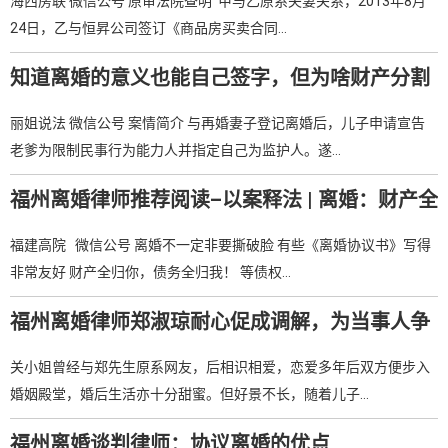
海西房联 微信公号 原审法院查明 甲与乙原系夫妻关系，2013年8月
24日，乙与恒昇公司签订《商品房买卖合同…
知道离婚的意义也能自己签字，但为啥财产分割
和抚养费就无效了呢？–福州婚姻律师推荐阅读
丽姐说法 微信公号 案情简介 与再婚妻子登记离婚后，儿子申请宣告
老爹为限制民事行为能力人并指定自己为监护人。遂…
福州离婚律师推荐阅读–以案释法 | 离婚：财产全
归你，债务全归我？法院判撤销！
福建高院 微信公号 离婚不一定非要撕破脸 有些《离婚协议书》写得
非常友好 财产全归你，债务全归我！ 等债权…
福州离婚律师郑淑琼耐心促成调解，为当事人争
取两百万离婚财产分割款
关小姐曾经与郑先生原系网友，后相识相爱，恋爱多年后双方便步入
婚姻殿堂，婚后生活亦十分甜蜜。但好景不长，随着儿子…
福州离婚谈判律师：协议离婚的优点