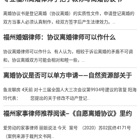
离婚协议书是登记离婚（协议离婚）的实质性文件，申请登记离婚的
双方当事人必须认真制作，经双方签字后产生法律效力。…
福州婚姻律师：协议离婚律师可以作什么
协议离婚律师可以作什么 有人认为，相较于诉讼离婚的矛盾不可调
和，协议离婚双方可能会相对和睦一些，…
离婚协议是否可以单方申请——自然资源部关于
人大代表建议的答复。–福州婚姻律师推荐阅读
鱼龙聊房 4天前 对十三届全国人大三次会议第9934号建议的答复 阳海
玲代表： 您提出的关于修改不动产登记…
福州家事律师推荐阅读–《自愿离婚协议》里约
定的放弃公司股权，法院说既非无条件放弃也非
爱劳动的家事律师 丽姐说法 今天 案号 （2020）苏02民终4171号
股权转让
（案例来源于裁判文书网…