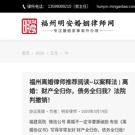
律所电话：
13599089210
（郑主任）
hunyin.minganlaw.co
您的位置：
首页
2020
五月
19
福州离婚律师推荐阅读–以案释法 | 离
婚：财产全归你，债务全归我？法院
判撤销！
协议离婚
作者：
明安律师
2020年5月19日
福建高院 微信公号 离婚不一定非要撕破脸 有些《离
婚协议书》写得非常友好 财产全归你，债务全归我！