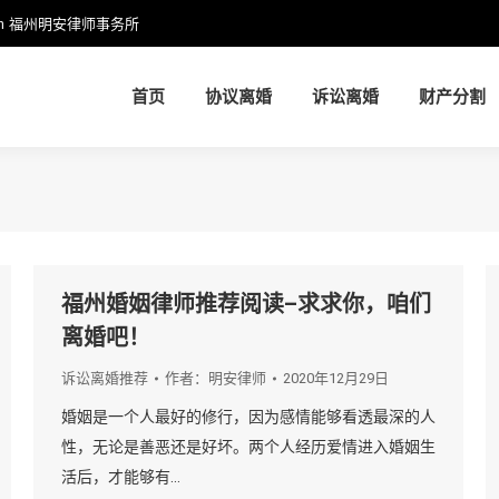
m
福州明安律师事务所
首页
协议离婚
诉讼离婚
财产分割
首页
协议离婚
诉讼离婚
财产分割
福州婚姻律师推荐阅读–求求你，咱们
离婚吧！
诉讼离婚推荐
作者：
明安律师
2020年12月29日
婚姻是一个人最好的修行，因为感情能够看透最深的人
性，无论是善恶还是好坏。两个人经历爱情进入婚姻生
活后，才能够有…