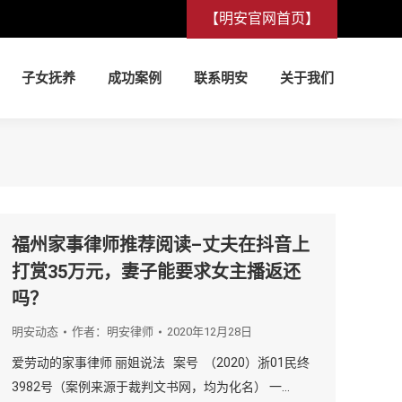
【明安官网首页】
子女抚养
成功案例
联系明安
关于我们
子女抚养
成功案例
联系明安
关于我们
福州家事律师推荐阅读–丈夫在抖音上
打赏35万元，妻子能要求女主播返还
吗？
明安动态
作者：
明安律师
2020年12月28日
爱劳动的家事律师 丽姐说法 案号 （2020）浙01民终
3982号（案例来源于裁判文书网，均为化名） 一…