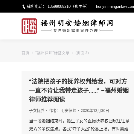
律所电话：
13599089210
（郑主任）
hunyin.minganlaw.co
您的位置：
首页
"福州律师"标签文章
(页面 3)
“法院把孩子的抚养权判给我，可对方
一直不肯让我带走孩子……” –福州婚姻
律师推荐阅读
子女抚养
作者：
明安律师
2020年12月30日
当一段婚姻结束时，婚生子女的直接抚养权归属往往是
双方的争议焦点。各式“夺子大战”轮番上场，有时离婚