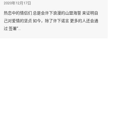
2020年12月17日
热恋中的情侣们 总是会许下浪漫的山盟海誓 来证明自
己对爱情的坚贞 如今，除了许下诺言 更多的人还会通
过 签署“…