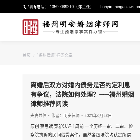
律所电话：
13599089210
（郑主任）
hunyin.minganlaw.co
您的位置：
首页
"福州律师"标签文章
离婚后双方对婚内债务是否约定利息
有争议，法院如何处理？——福州婚姻
律师推荐阅读
夫妻共债
作者：
明安律师
2021年6月23日
原创 蔡思斌 菜驴法评 1周前 一个历经一审、二审、检
察院抗诉的民间借贷案件。虽然各级法院均认定所谓