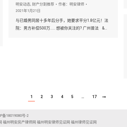
明安动态
,
财产分割推荐
作者：
明安律师
2021年1月21日
与已婚男同居十多年后分手，她要求平分1.8亿元！法
院：男方补偿500万…… 想被你关注的? 广州普法 &…
1
2
3
4
5
…
17
CP备18019080号-2
网
福州明安房产律师网
福州明安律师见证网
福州律师见证网